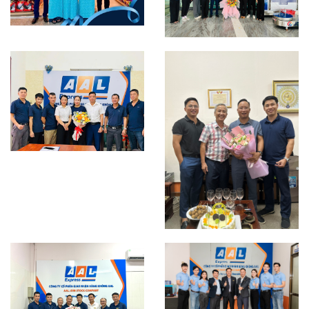
LỄ BỔ NHIỆM CÁN
BỘ QUẢN LÝ
CÔNG TY
CHI TIẾT
CHI TIẾT
CHI TIẾT