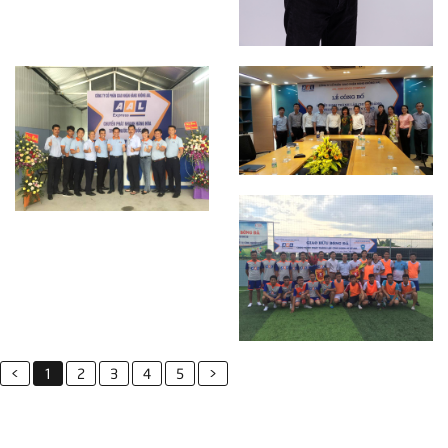
<
1
2
3
4
5
>